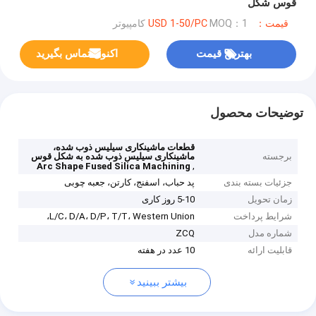
قوس شکل
قیمت：USD 1-50/PC
MOQ：1 کامپیوتر
بهترین قیمت
اکنون تماس بگیرید
توضیحات محصول
قطعات ماشینکاری سیلیس ذوب شده،
برجسته
ماشینکاری سیلیس ذوب شده به شکل قوس
,
Arc Shape Fused Silica Machining
جزئیات بسته بندی
پد حباب، اسفنج، کارتن، جعبه چوبی
زمان تحویل
5-10 روز کاری
شرایط پرداخت
L/C، D/A، D/P، T/T، Western Union،
شماره مدل
ZCQ
قابلیت ارائه
10 عدد در هفته
بیشتر ببینید