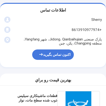
اطلاعات تماس
Sherry
+8613910977974
پارک صنعتی Jidong، Qianbaihujian، شهر Yangfang،
منطقه Changping، پکن، چین
اکنون تماس بگیرید
بهترين قيمت رو براي
قطعات ماشینکاری سیلیس
ذوب شده سطح مات، نوار
کوارتز قوس شکل