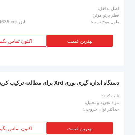
اصل تداخل:
قطر پرتو موثر:
طول موج تست:
لیزر LD (635nm)/لیزر HeNe وارداتی (632.8nm)
بهترین قیمت
اکنون تماس بگیر
دستگاه اندازه گیری نوری Xrd برای مطالعه ترکیب کریستالی و ساختار اتمی
تایپ کنید:
مواد تجزیه و تحلیل:
حداکثر توان خروجی:
بهترین قیمت
اکنون تماس بگیر