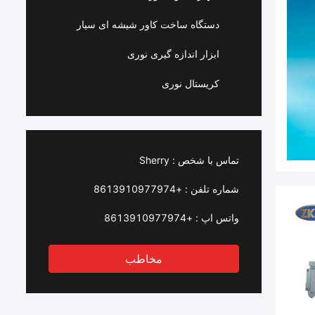
دستگاه ساخت کاور شیشه ای سیار
ابزار اندازه گیری نوری
کریستال نوری
تماس با شخص :
Sherry
شماره تلفن :
+8613910977974
واتس اپ :
+8613910977974
مخاطب