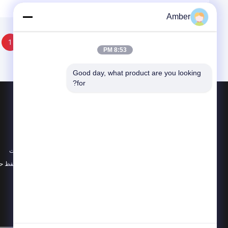
Amber
1
8:53 PM
Good day, what product are you looking 
for?
محصولات
در باره
شیشه کوارتز نوری
اخبار
ماشینکاری شیشه کوارتز
موارد
لوله شیشه ای کوارتز
نقشه سایت
همه دسته بندی ها
سیاست حفظ ح