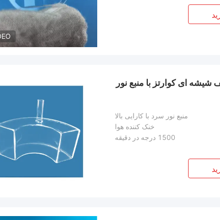
ید
DEO
 شیشه ای کوارتز با منبع نور
منبع نور سرد با کارایی بالا
خنک کننده هوا
1500 درجه در دقیقه
ید