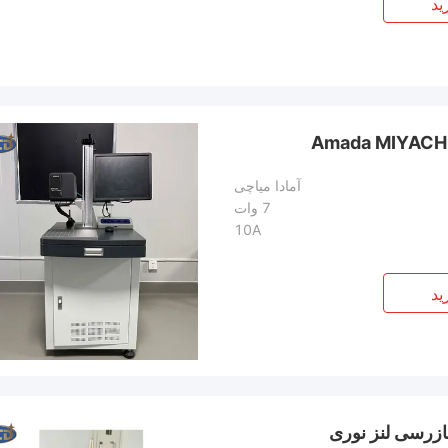
ید
آمادا میاچی
7 وات
10A
ید
ازرسی لنز نوری