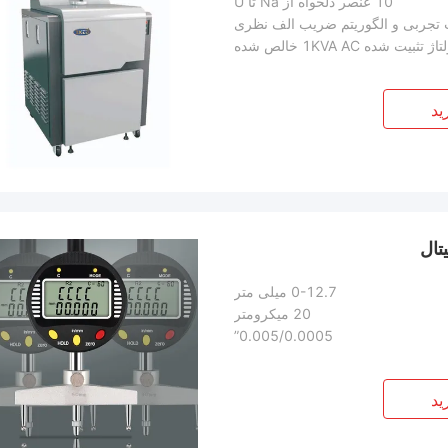
10 عنصر دلخواه از Na تا U
 تجربی و الگوریتم ضریب الف نظری
بیت شده 1KVA AC خالص شده
ید
0-12.7 میلی متر
20 میکرومتر
0.005/0.0005”
ید