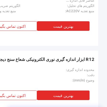
عناصر قابل اندازه گیری:
الگوریتم های تحلیل:
الگوریتم ضریب
منبع تغذیه AC220V:
منبع تغذیه ولتاژ تث
بهترین قیمت
اکنون تماس بگیر
R12 ابزار اندازه گیری نوری الکترونیکی شعاع سنج دیجیتال
محدوده اندازه گیری:
دقت:
وضوح (mm/in):
بهترین قیمت
اکنون تماس بگیر