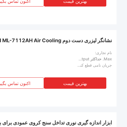
بهترین قیمت
اکنون تماس بگیر
نشانگر لیزری دست دوم Amada MIYACHI ML-7112AH Air Cooling
نام تجاری:
Max.
حداکثر
rated output
خروجی رتبه بندی شده
:
جریان نامی قطع کننده:
بهترین قیمت
اکنون تماس بگیر
ابزار اندازه گیری نوری تداخل سنج کروی عمودی برای ب