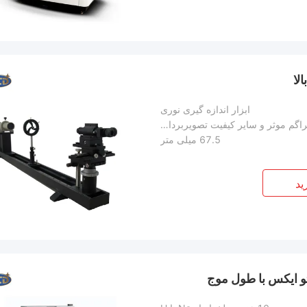
لا
ابزار اندازه گیری نوری
اندازه گیری فاصله کانونی، میزان تشخیص، دیافراگم موثر و سایر کیفیت تصویربرداری لنز و لنز ترکیبی
67.5 میلی متر
ید
و ایکس با طول موج