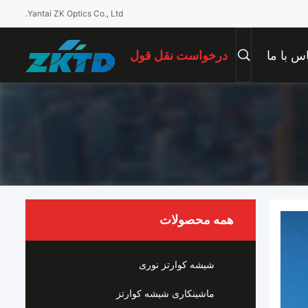
Yantai ZK Optics Co., Ltd.
س با ما
درخواست نقل قول
همه محصولات
شیشه کوارتز نوری
ماشینکاری شیشه کوارتز