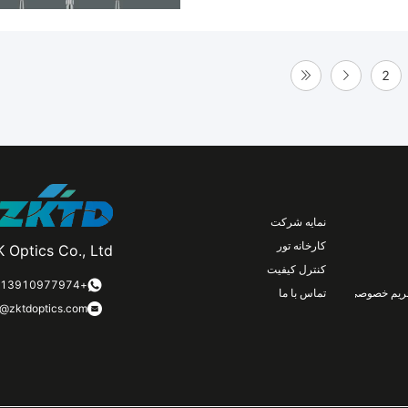
2
نمایه شرکت
کارخانه تور
 Optics Co., Ltd.
کنترل کیفیت
+8613910977974
ریم خصوصی
تماس با ما
n@zktdoptics.com