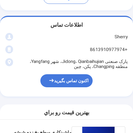
اطلاعات تماس
Sherry
+8613910977974
پارک صنعتی Jidong، Qianbaihujian، شهر Yangfang،
منطقه Changping، پکن، چین
اکنون تماس بگیرید
بهترين قيمت رو براي
ماشینکاری سطح یخ زده شیشه