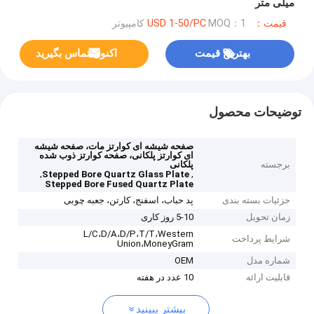
میلی متر
قیمت：USD 1-50/PC
MOQ：1 کامپیوتر
بهترین قیمت
اکنون تماس بگیرید
توضیحات محصول
صفحه شیشه ای کوارتز مات، صفحه شیشه
ای کوارتز پلکانی، صفحه کوارتز ذوب شده
برجسته
پلکانی
,
,
Stepped Bore Quartz Glass Plate
Stepped Bore Fused Quartz Plate
جزئیات بسته بندی
پد حباب، اسفنج، کارتن، جعبه چوبی
زمان تحویل
5-10 روز کاری
L/C،D/A،D/P،T/T،Western
شرایط پرداخت
Union،MoneyGram
شماره مدل
OEM
قابلیت ارائه
10 عدد در هفته
بیشتر ببینید