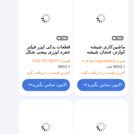
ماشین‌کاری شیشه
قطعات یدکی لیزر فیلتر
کوارتز، فنجان شیشه
حفره لیزری بیضی شکل
کوارتز، بوته کوارتز ذوبی
شفاف لوله جریان لیزر
قیمت:
USD 1-200/Pc or as negotiated
قیمت:
USD 15-150/PC
برای پلاسما
چند سوراخ
1 عدد
MOQ:
1
MOQ:
آخرین قیمت را دریافت کنید
آخرین قیمت را دریافت کنید
اکنون تماس بگیرید
اکنون تماس بگیرید