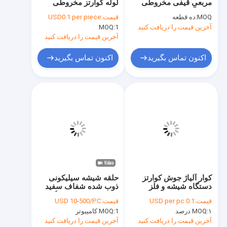
مربعی قیفی مخروطی
لوله کوارتز مخروطی
نمایش VR
برای آستین های فیبر
MOQ:
ده قطعه
قیمت:
USD0.1 per piece
آخرین قیمت را دریافت کنید
1
MOQ:
درباره ما
آخرین قیمت را دریافت کنید
تور کارخانه
اکنون تماس بگیرید
اکنون تماس بگیرید
کنترل کیفیت
با ما تماس بگیرید
اخبار
پرونده ها
درخواست نقل قول
کوار آلیاژ جوش کوارتز
حلقه شیشه سیلیکونی
دستگاه شیشه و فلز
ذوب شده شفاف سفید
مقاوم در برابر خوردگی
قیمت:
0.1 USD per pc
قیمت:
USD 10-500/PC
OD 10-500mm
شیشه کوارتز نوری
۱ درصد
MOQ:
1 کامپیوتر
MOQ:
آخرین قیمت را دریافت کنید
آخرین قیمت را دریافت کنید