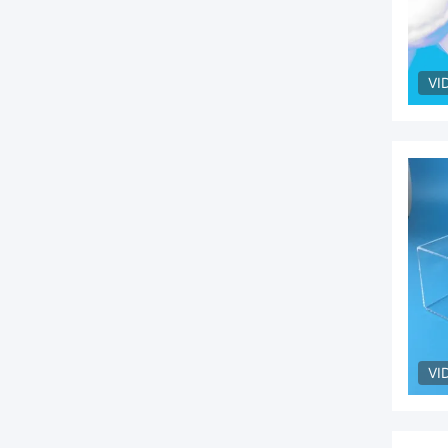
VI
VI