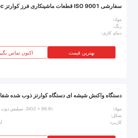
سفارشی ISO 9001 قطعات ماشینکاری فرز کوارتز Cnc حلقه کوارتز
مواد:
رنگ:
دمای کاری:
بهترین قیمت
اکنون تماس بگیر
دستگاه واکنش شیشه ای دستگاه کوارتز ذوب شده شفاف 
مواد:
SiO2 > 99.9٪، سیلیس ذوب شده، کوارتز مصنوعی، شیشه کوارتز
شکل:
کاربرد:
آز