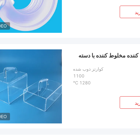
ید
DEO
نده مخلوط کننده با دسته
کوارتز ذوب شده
1100
1280 ℃
ید
DEO