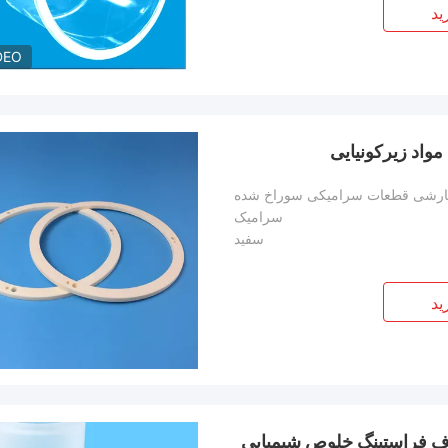
ید
DEO
اد زیرکونیایی
سفارشی قطعات سرامیکی سوراخ شده
سرامیک
سفید
ید
طح هدف فراستینگ خلوص شیمیایی