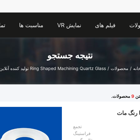
لات
فیلم های
نمایش VR
مناسبت ها
تما
نتیجه جستجو
انه
/
محصولات
/
Ring Shaped Machining Quartz Glass تولید کننده آنلاین
9
محصولات.
تجمع
فراستینگ