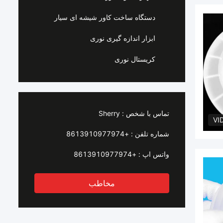
دستگاه ساخت کاور شیشه ای سیار
ابزار اندازه گیری نوری
کریستال نوری
تماس با شخص :
Sherry
VI
شماره تلفن :
+8613910977974
واتس اپ :
+8613910977974
مخاطب