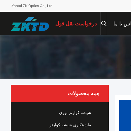
Yantai ZK Optics Co., Ltd.
س با ما
درخواست نقل قول
همه محصولات
شیشه کوارتز نوری
ماشینکاری شیشه کوارتز