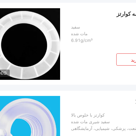
 کوارتز
سفید
مات شده
6.91g/cm³
ید
DEO
کوارتز با خلوص بالا
سفید شیری مات شده
عت، پزشکی، شیمیایی، آزمایشگاهی