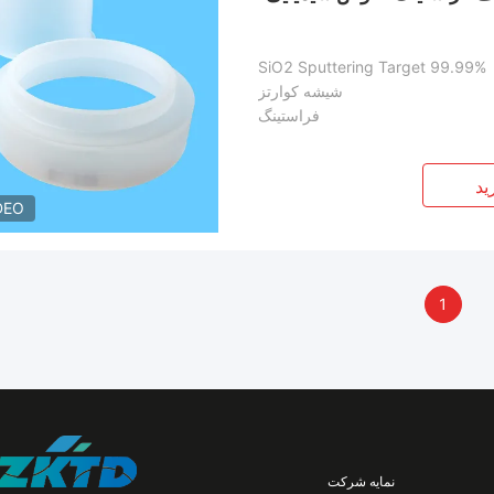
99.99% SiO2 Sputtering Target
شیشه کوارتز
فراستینگ
ید
DEO
1
نمایه شرکت