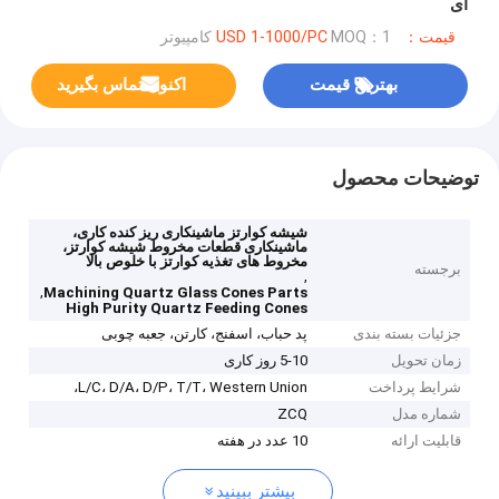
ای
قیمت：USD 1-1000/PC
MOQ：1 کامپیوتر
بهترین قیمت
اکنون تماس بگیرید
توضیحات محصول
شیشه کوارتز ماشینکاری ریز کنده کاری،
ماشینکاری قطعات مخروط شیشه کوارتز،
مخروط های تغذیه کوارتز با خلوص بالا
برجسته
,
,
Machining Quartz Glass Cones Parts
High Purity Quartz Feeding Cones
جزئیات بسته بندی
پد حباب، اسفنج، کارتن، جعبه چوبی
زمان تحویل
5-10 روز کاری
شرایط پرداخت
L/C، D/A، D/P، T/T، Western Union،
شماره مدل
ZCQ
قابلیت ارائه
10 عدد در هفته
بیشتر ببینید