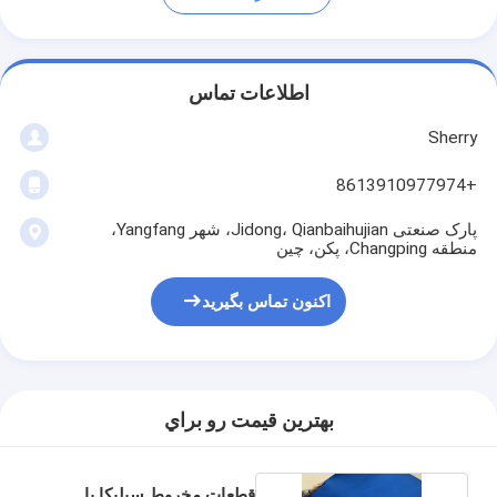
اطلاعات تماس
Sherry
+8613910977974
پارک صنعتی Jidong، Qianbaihujian، شهر Yangfang،
منطقه Changping، پکن، چین
اکنون تماس بگیرید
بهترين قيمت رو براي
قطعات مخروط سیلیکا با