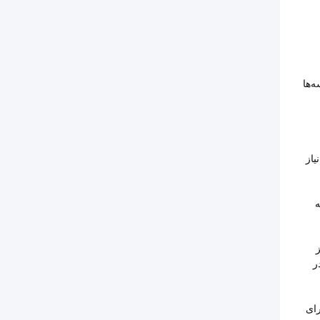
ه‌ترین هندسه‌ها
یاز
شیشه
ز
ر
رای