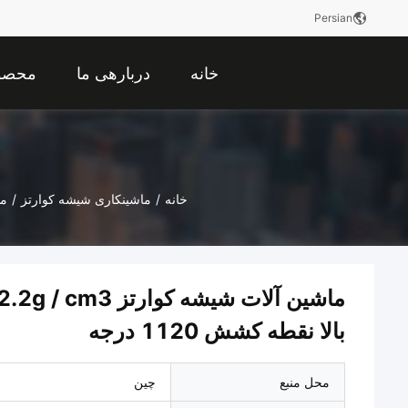
Persian
خانه
دربارهی ما
محصو
خانه
/
ماشینکاری شیشه کوارتز
/
ماشین
بالا نقطه کشش 1120 درجه
محل منبع
چین