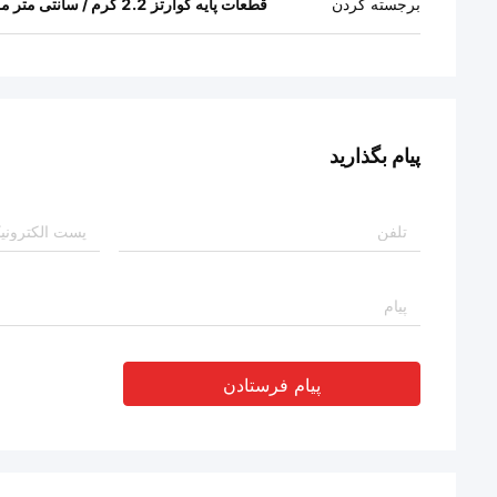
برجسته کردن
قطعات پایه کوارتز 2.2 گرم / سانتی متر مکعب
پیام بگذارید
پیام فرستادن