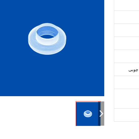
 چوبی