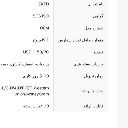
نام تجاری
ZKTD
گواهی
SGS ISO
شماره مدل
OEM
مقدار حداقل تعداد سفارش
1 کامپیوتر
قیمت
USD 1-50/PC
جزئیات بسته بندی
پد حباب، اسفنج، کارتن، جعبه
زمان تحویل
5-10 روز کاری
L/C،D/A،D/P،T/T،Western
شرایط پرداخت
Union،MoneyGram
قابلیت ارائه
10 عدد در هفته