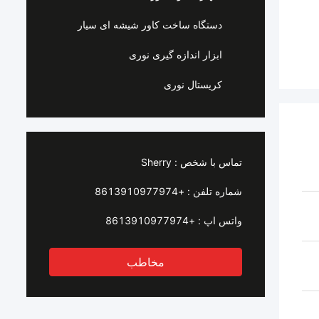
دستگاه ساخت کاور شیشه ای سیار
ابزار اندازه گیری نوری
کریستال نوری
تماس با شخص :
Sherry
شماره تلفن :
+8613910977974
واتس اپ :
+8613910977974
مخاطب