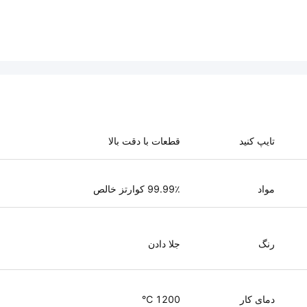
تایپ کنید
قطعات با دقت بالا
مواد
99.99٪ کوارتز خالص
رنگ
جلا دادن
دمای کار
1200 ℃