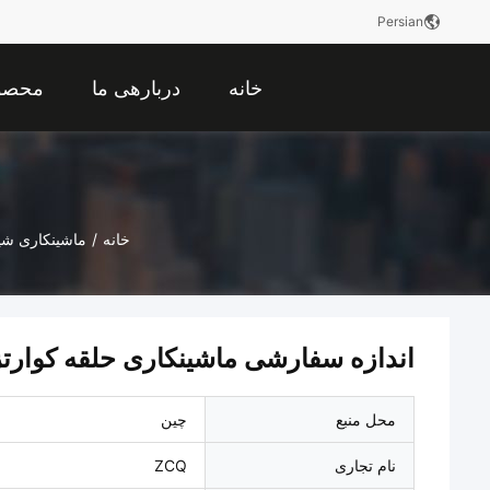
Persian
خانه
دربارهی ما
محصو
خانه
/
ماشینکاری شی
اندازه سفارشی ماشینکاری حلقه کوارت
محل منبع
چین
نام تجاری
ZCQ