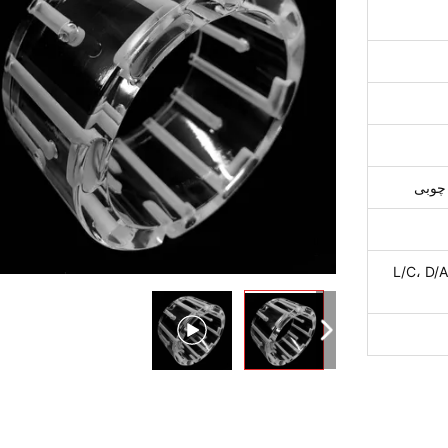
 چوبی
L/C، D/A