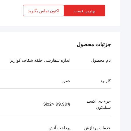
بهترین قیمت
اکنون تماس بگیرید
جزئیات محصول
نام محصول
اندازه سفارشی حلقه شفاف کوارتز
کاربرد
حفره
جزء دی اکسید
Sio2> 99.99%
سیلیکون
خدمات پردازش
پرداخت آتش