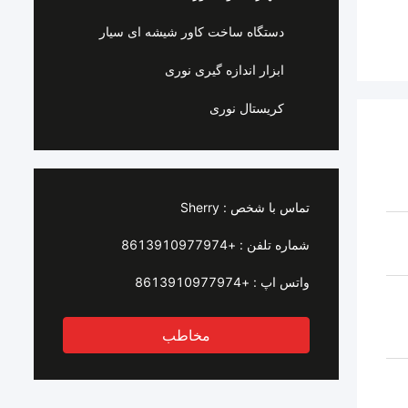
دستگاه ساخت کاور شیشه ای سیار
ابزار اندازه گیری نوری
کریستال نوری
تماس با شخص :
Sherry
شماره تلفن :
+8613910977974
واتس اپ :
+8613910977974
مخاطب