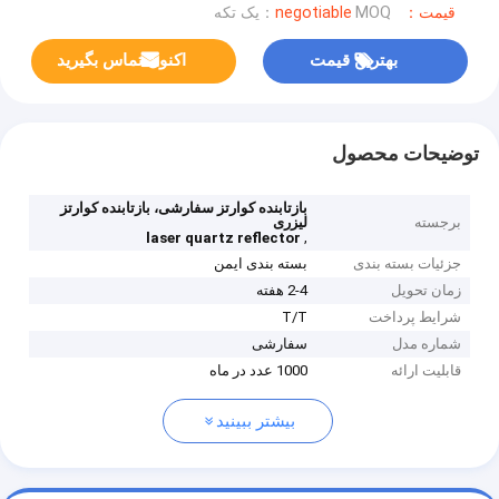
قیمت：negotiable
MOQ：یک تکه
بهترین قیمت
اکنون تماس بگیرید
توضیحات محصول
بازتابنده کوارتز سفارشی، بازتابنده کوارتز
برجسته
لیزری
,
laser quartz reflector
جزئیات بسته بندی
بسته بندی ایمن
زمان تحویل
2-4 هفته
شرایط پرداخت
T/T
شماره مدل
سفارشی
قابلیت ارائه
1000 عدد در ماه
بیشتر ببینید