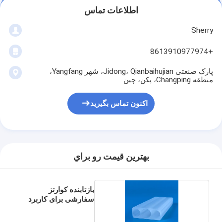
اطلاعات تماس
Sherry
+8613910977974
پارک صنعتی Jidong، Qianbaihujian، شهر Yangfang،
منطقه Changping، پکن، چین
اکنون تماس بگیرید
بهترين قيمت رو براي
بازتابنده کوارتز
سفارشی برای کاربرد
لیزر