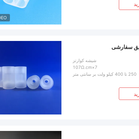
ید
DEO
شیشه کوارتز
7×107Ω.cm
250 تا 400 کیلو ولت بر سانتی متر
ید