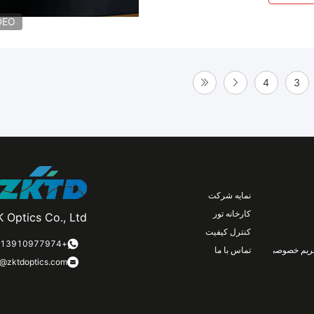
DEO
4
3
نمایه شرکت
کارخانه تور
 Optics Co., Ltd.
کنترل کیفیت
+8613910977974
ریم خصوصی
تماس با ما
n@zktdoptics.com