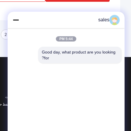
sales
2
1
5:44 PM
Good day, what product are you looking 
for?
محصولات
در باره
شیشه کوارتز نوری
اخبار
ماشینکاری شیشه کوارتز
موارد
لوله شیشه ای کوارتز
نقشه سایت
همه دسته بندی ها
سیاست حفظ ح