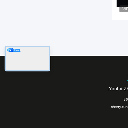
VI
Yantai ZK
sherry.xu