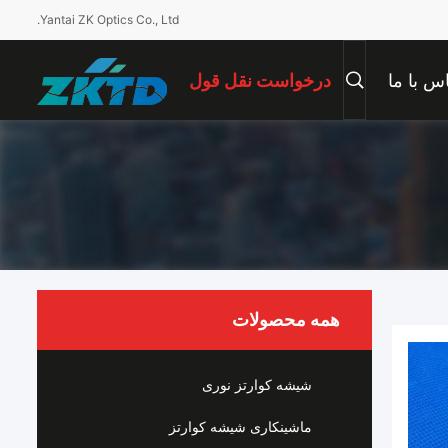
Yantai ZK Optics Co., Ltd.
س با ما
درخواست نقل قول
همه محصولات
شیشه کوارتز نوری
ماشینکاری شیشه کوارتز