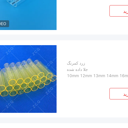
ید
DEO
زرد کمرنگ
جلا داده شده
10mm 12mm 13mm 14mm 16
ید