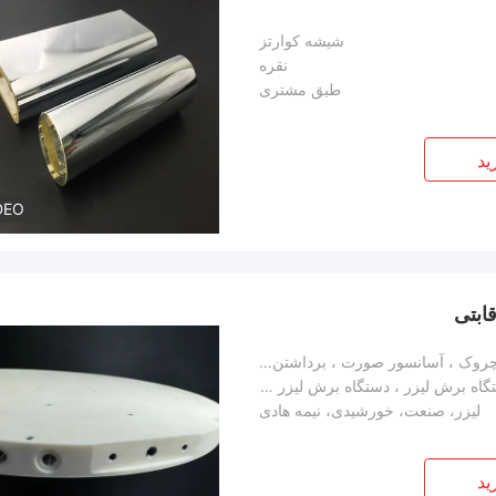
شیشه کوارتز
نقره
طبق مشتری
ید
DEO
ابتی
حذف رنگدانه ، جوان سازی پوست ، پاک کننده چروک ، آسانسور صورت ، برداشتن مو
قطعات یدکی فوکوس خودکار سر لیزر برای دستگاه برش لیزر ، دستگاه برش لیزر قطعات یدکی 100W لوله لیزر
لیزر، صنعت، خورشیدی، نیمه هادی
ید