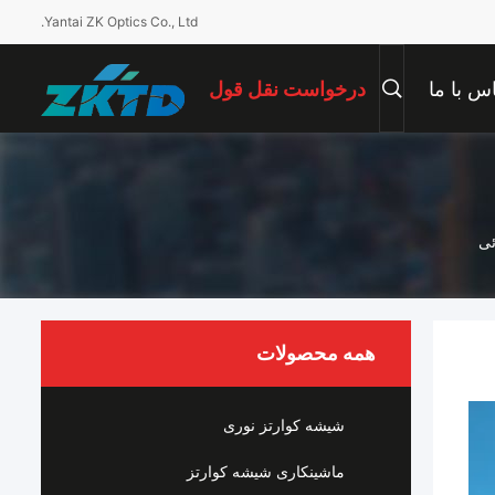
Yantai ZK Optics Co., Ltd.
س با ما
درخواست نقل قول
همه محصولات
شیشه کوارتز نوری
ماشینکاری شیشه کوارتز