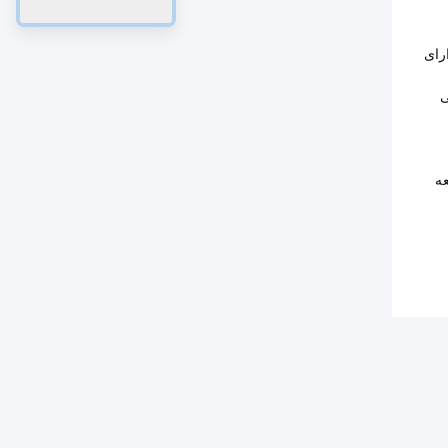
رای
ی
ه