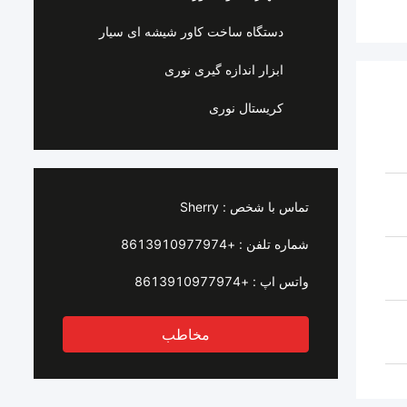
دستگاه ساخت کاور شیشه ای سیار
ابزار اندازه گیری نوری
کریستال نوری
تماس با شخص :
Sherry
شماره تلفن :
+8613910977974
واتس اپ :
+8613910977974
مخاطب