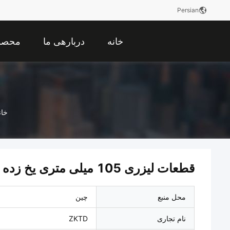
Persian
خانه
دربارهی ما
محصو
خان
قطعات لیزری 105 میلی متری یخ زده سه سوراخ نامرئی
محل منبع
چین
نام تجاری
ZKTD