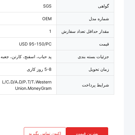
گواهی
SGS
شماره مدل
OEM
مقدار حداقل تعداد سفارش
1
قیمت
USD 95-150/PC
جزئیات بسته بندی
پد حباب، اسفنج، کارتن، جعبه
زمان تحویل
5-8 روز کاری
L/C،D/A،D/P،T/T،Western
شرایط پرداخت
Union،MoneyGram
بهترین قیمت
اکنون تماس بگیرید