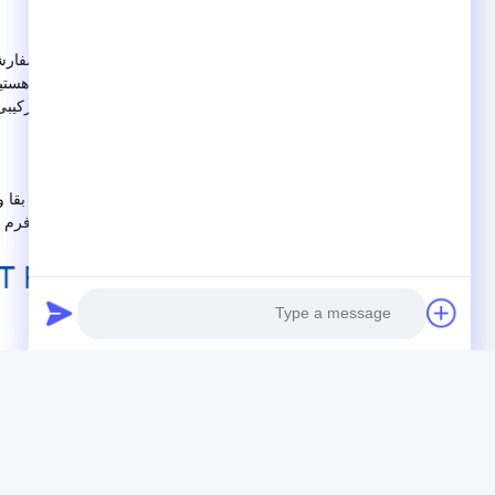
نیروی فنی قوی در پردازش و کاربرد
ZKTD یک تولید کننده با فناوری پیشرفته است که در تولید 
قدرت فنی عالی، توانایی نوآوری قوی و کیفیت محصول پایدار هس
ماشین‌کاری با اندازه میکرو، پردازش با دقت بالا و دشواری، ترکی
است.
یکپارچگی و تضمین کیفیت
ما در صنعت شیشه کوارتز شناخته شده‌ایم. کیفیت، خط حیات بقا 
است. از طریق تلاش‌های بی‌وقفه و بهبود مستمر، ما یک پلت فرم تو
Photo
Video Call