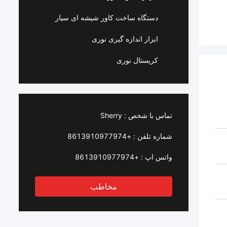
دستگاه ساخت کاور شیشه ای سیار
ابزار اندازه گیری نوری
کریستال نوری
تماس با شخص :
Sherry
شماره تلفن :
+8613910977974
واتس اپ :
+8613910977974
مخاطب