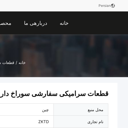
Persian
خانه
دربارهی ما
محصو
خانه
/
قطعات س
قطعات سرامیکی سفارشی سوراخ دار به
محل منبع
چین
نام تجاری
ZKTD