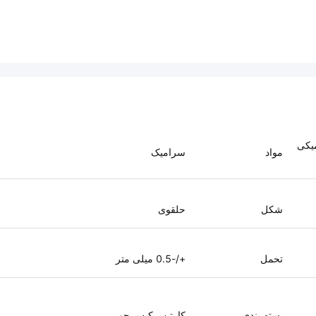
یکی
مواد
سرامیک
شکل
حلقوی
تحمل
+/-0.5 میلی متر
بسته بندی
کارتن ، کیس چوبی