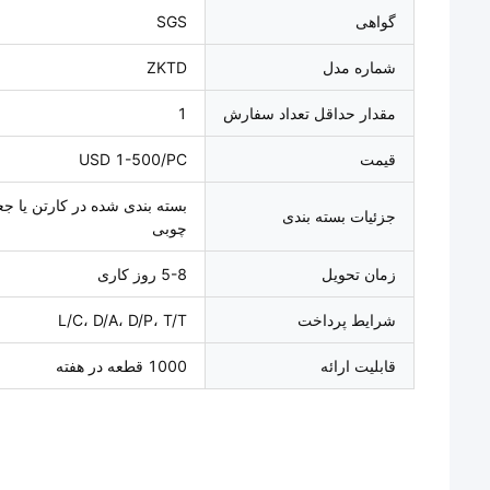
گواهی
SGS
شماره مدل
ZKTD
مقدار حداقل تعداد سفارش
1
قیمت
USD 1-500/PC
بسته بندی شده در کارتن یا جع
جزئیات بسته بندی
چوبی
زمان تحویل
5-8 روز کاری
شرایط پرداخت
L/C، D/A، D/P، T/T
قابلیت ارائه
1000 قطعه در هفته