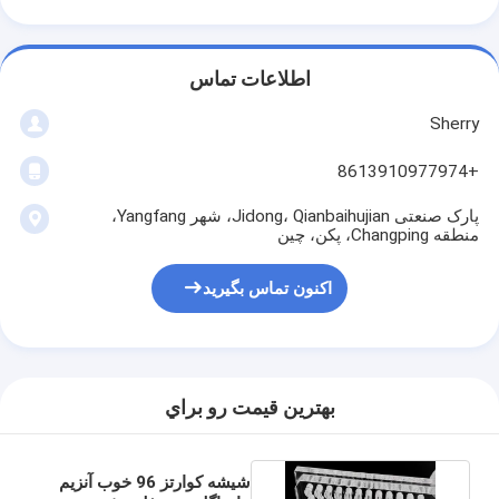
اطلاعات تماس
Sherry
+8613910977974
پارک صنعتی Jidong، Qianbaihujian، شهر Yangfang،
منطقه Changping، پکن، چین
اکنون تماس بگیرید
بهترين قيمت رو براي
شیشه کوارتز 96 خوب آنزیم