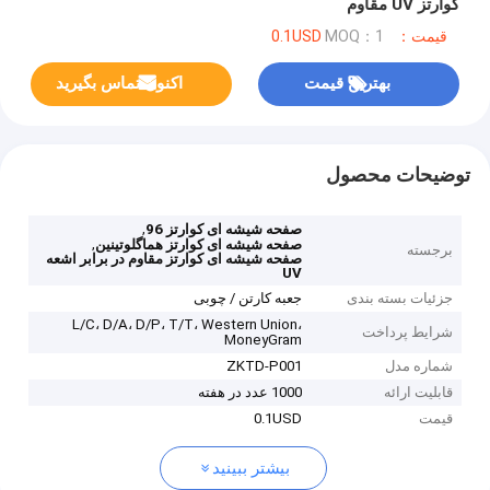
کوارتز UV مقاوم
قیمت：0.1USD
MOQ：1
بهترین قیمت
اکنون تماس بگیرید
توضیحات محصول
,
صفحه شیشه ای کوارتز 96
,
صفحه شیشه ای کوارتز هماگلوتینین
برجسته
صفحه شیشه ای کوارتز مقاوم در برابر اشعه
UV
جزئیات بسته بندی
جعبه کارتن / چوبی
L/C، D/A، D/P، T/T، Western Union،
شرایط پرداخت
MoneyGram
شماره مدل
ZKTD-P001
قابلیت ارائه
1000 عدد در هفته
قیمت
0.1USD
بیشتر ببینید