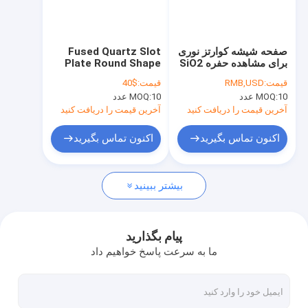
نمایش VR
درباره ما
صفحه شیشه کوارتز نوری
Fused Quartz Slot
برای مشاهده حفره SiO2
Plate Round Shape
تور کارخانه
Customized Size
قیمت:
RMB,USD
قیمت:
$40
10 عدد
MOQ:
10 عدد
MOQ:
کنترل کیفیت
آخرین قیمت را دریافت کنید
آخرین قیمت را دریافت کنید
با ما تماس بگیرید
اکنون تماس بگیرید
اکنون تماس بگیرید
اخبار
بیشتر ببینید
پرونده ها
درخواست نقل قول
پیام بگذارید
ما به سرعت پاسخ خواهیم داد
شیشه کوارتز نوری