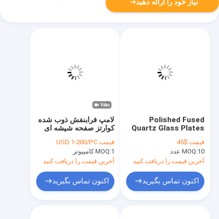
نیاز خود را ارائه دهید
Polished Fused
لامپ فرابنفش ذوب شده
Quartz Glass Plates
کوارتز صفحه شیشه ای
High Precision
ورق شیشه ای مقاوم در
قیمت:
$45
قیمت:
USD 1-200/PC
Customized Size
برابر حرارت شفاف
10 عدد
MOQ:
1 کامپیوتر
MOQ:
آخرین قیمت را دریافت کنید
آخرین قیمت را دریافت کنید
اکنون تماس بگیرید
اکنون تماس بگیرید