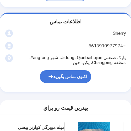
اطلاعات تماس
Sherry
+8613910977974
پارک صنعتی Jidong، Qianbaihujian، شهر Yangfang،
منطقه Changping، پکن، چین
اکنون تماس بگیرید
بهترين قيمت رو براي
میله مویرگی کوارتز بیضی