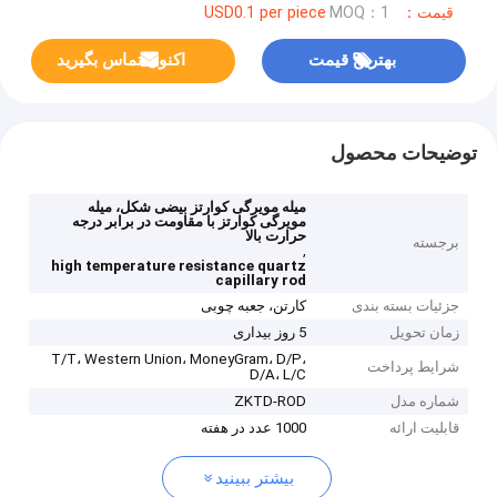
قیمت：USD0.1 per piece
MOQ：1
بهترین قیمت
اکنون تماس بگیرید
توضیحات محصول
میله مویرگی کوارتز بیضی شکل، میله
مویرگی کوارتز با مقاومت در برابر درجه
حرارت بالا
برجسته
,
high temperature resistance quartz
capillary rod
جزئیات بسته بندی
کارتن، جعبه چوبی
زمان تحویل
5 روز بیداری
T/T، Western Union، MoneyGram، D/P،
شرایط پرداخت
D/A، L/C
شماره مدل
ZKTD-ROD
قابلیت ارائه
1000 عدد در هفته
بیشتر ببینید