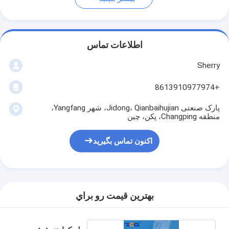
اطلاعات تماس
Sherry
+8613910977974
پارک صنعتی Jidong، Qianbaihujian، شهر Yangfang،
منطقه Changping، پکن، چین
اکنون تماس بگیرید
بهترين قيمت رو براي