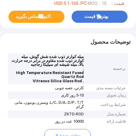
قیمت：USD 0.1-160 /PC
MOQ：10
بهترین قیمت
اکنون تماس بگیرید
توضیحات محصول
میله کوارتز ذوب شده شش گوش، میله
کوارتز ذوب شده مقاوم در برابر درجه حرارت
بالا، میله شیشه ای سیلیکا زجاجیه
برجسته
,
High Temperature Resistant Fused
Quartz Rod
,
Vitreous Silica Glass Rod
جزئیات بسته بندی
کارتن، جعبه چوبی
زمان تحویل
5-10 روز کاری
L/C، D/A، D/P، T/T، وسترن یونیون، مانی
شرایط پرداخت
گرام
شماره مدل
ZKTD-ROD
قابلیت ارائه
10000 عدد در روز
بیشتر ببینید