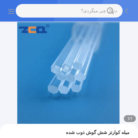
1
/
1
میله کوارتز شش گوش ذوب شده