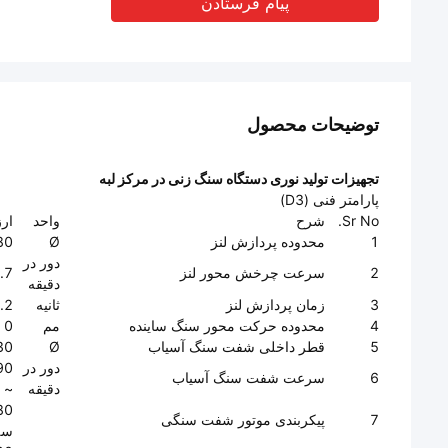
پیام فرستادن
توضیحات محصول
تجهیزات تولید نوری دستگاه سنگ زنی در مرکز لبه
پارامتر فنی (D3)
Sr No.
شرح
واحد
ار
1
محدوده پردازش لنز
Ø
80
دور در
2
سرعت چرخش محور لنز
 ~ 695
دقیقه
3
زمان پردازش لنز
ثانیه
 ~ 920
4
محدوده حرکت محور سنگ ساینده
مم
0 تا 10
5
قطر داخلی شفت سنگ آسیاب
Ø
30 (-0.01 میلی
دور در
6
سرعت شفت سنگ آسیاب
دقیقه
~ 60 هرتز)
7
پیکربندی موتور شفت سنگی
سه