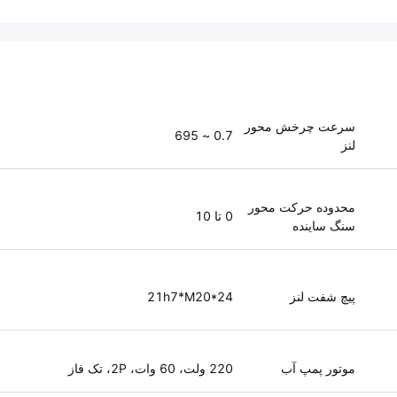
سرعت چرخش محور
0.7 ~ 695
لنز
محدوده حرکت محور
0 تا 10
سنگ ساینده
پیچ شفت لنز
21h7*M20*24
موتور پمپ آب
220 ولت، 60 وات، 2P، تک فاز