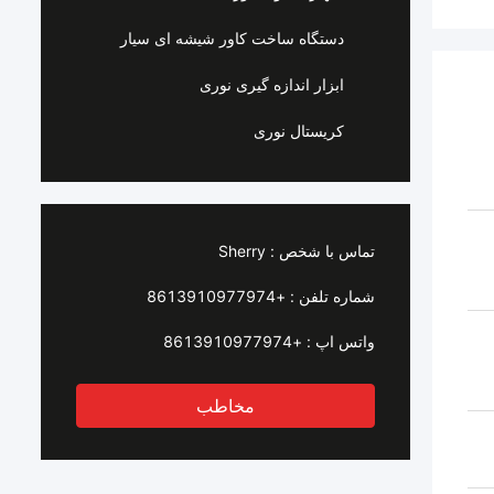
دستگاه ساخت کاور شیشه ای سیار
ابزار اندازه گیری نوری
کریستال نوری
تماس با شخص :
Sherry
شماره تلفن :
+8613910977974
واتس اپ :
+8613910977974
مخاطب