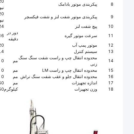
8
پیکربندی موتور بادامک
نیو
9
پیکربندی موتور شفت لنز و شفت فیکسچر
نیو
10
پیچ شفت لنز
24
دور در
11
سرعت موتور گیره
 ~ 1300
دقیقه
12
موتور پمپ آب
220 ولت، 60 و
13
سیستم کنترل
.4
محدوده انتقال چپ و راست شفت سنگ سنگ
14
مم
0 تا 15
زنی
15
محدوده انتقال چپ و راست LM
مم
0 تا 15
16
محدوده انتقال جلو و عقب شفت سنگ تراش
مم
0 تا 50
17
اندازه تجهیزات
مم
*1450
18
وزن تجهیزات
کیلوگرم
50