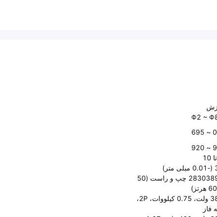
زش
Φ2 ~ Φ
0.7
9.2
 متر)
28303890 چپ و راست (50
380 ولت، 0.75 کیلووات، 2P،
 فاز