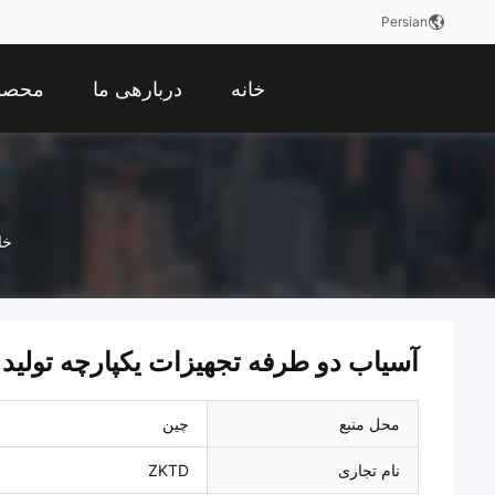
Persian
خانه
دربارهی ما
محصو
خا
آسیاب دو طرفه تجهیزات یکپارچه تولید نوری 
محل منبع
چین
نام تجاری
ZKTD