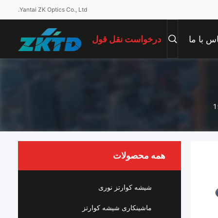
Yantai ZK Optics Co., Ltd.
س با ما
درخواست نقل قول
همه محصولات
شیشه کوارتز نوری
ماشینکاری شیشه کوارتز