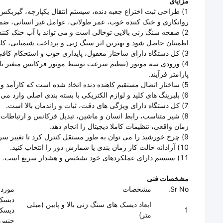
مزایای
1) طراحی ثبت اختراع جعبه دنده، سیستم انتقال یکپارچه، گیربکس
روانکاری و خنک کننده خوب، عمر طولانی، عوامل غیر انسانی، ضما
2) صفحه سنگ زنی بالایی توخالی است و می تواند با آب خنک کنن
اطمینان حاصل شود و بهترین اثر سنگ زنی و پرداخت شیمیایی، کا
3) کل دستگاه دارای ساختار معقول، پایداری خوب و استحکام کافی است.
4) ورودی سه موتور (تنظیم سرعت توسط موتور فرکانس متغیر ب
پارامتر فرآیند.
5) ساختار اتصال مستقیم کاهنده دنده اتخاذ شده است که کارآمد و صرفه جویی در انرژی است.
6) بلبرینگ های کلید و لوازم الکتریکی با بسته بندی اصلی وارد می شوند.
7) کل دستگاه دارای ویژگی های دقت، ثبات و راندمان بالا است.
زمان واقعی، تنظیمات کاملا دیجیتال را انجام دهد.
9) چرخ خورشید را می توان به طور مستقل کنترل کرد تا تغییر سرعت آزاد و تغییر جهت را درک کند.
10) آزادانه حالت کار زمان بندی یا شمارش دور را انتخاب کنید.
11) سیستم دارای عملکردهای خود تشخیص و هشدار سریع است.
مشخصات فنی
Sr No.
مشخصات
مورد ن
دیسک ها
ابعاد دیسک های سنگ زنی بالا و پایین (میلی
1
دیسک های 
متر)
جنس: 300