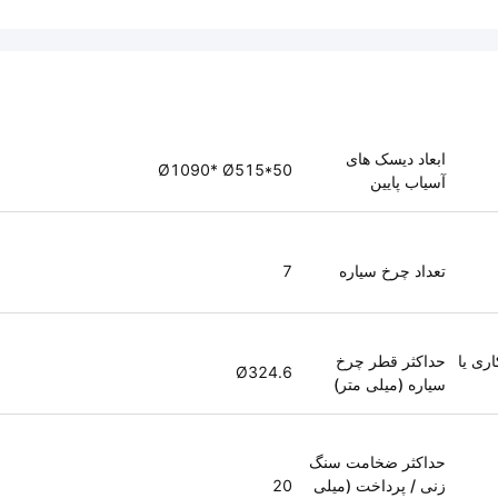
ابعاد دیسک های
Ø1090* Ø515*50
آسیاب پایین
تعداد چرخ سیاره
7
اه)، آبکاری یا
حداکثر قطر چرخ
Ø324.6
سیاره (میلی متر)
حداکثر ضخامت سنگ
زنی / پرداخت (میلی
20