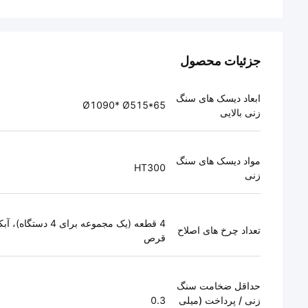
جزئیات محصول
ابعاد دیسک های سنگ
Ø1090* Ø515*65
زنی بالایی
مواد دیسک های سنگ
HT300
زنی
4 قطعه (یک مجموعه برای 4 دستگ
تعداد چرخ های اصلاح
قرص
حداقل ضخامت سنگ
زنی / پرداخت (میلی
0.3