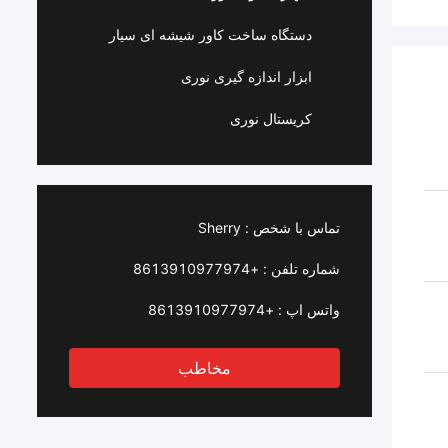
دستگاه ساخت کاور شیشه ای سیار
ابزار اندازه گیری نوری
کریستال نوری
تماس با شخص :
Sherry
شماره تلفن :
+8613910977974
واتس اپ :
+8613910977974
مخاطب