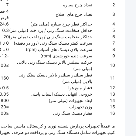
2
تعداد چرخ سیاره
7
3
تعداد چرخ های اصلاح
قرص
4
حداکثر قطر چرخ سیاره (میلی متر)
24.6
5
حداقل ضخامت سنگ زنی / پرداخت (میلی متر)
0.3
6
حداکثر ضخامت سنگ زنی / پرداخت (میلی متر)
20
7
سرعت کمتر دیسک سنگ زنی (دور در دقیقه)
0 تا 60
8
سرعت بالای دیسک های آسیاب (rpm)
0 تا 60
9
سرعت دنده خورشیدی (rpm)
-12~+12
حرکت سیلندر بالابر دیسک سنگ زنی بالایی
≥400
10
(میلی متر)
قطر سیلندر سیلندر بالابر دیسک سنگ زنی
Ø160
11
بالایی (میلی متر)
12
فشار منبع هوا
0.5 تا 0.6 مگا پاسکال
13
خروجی انتهایی دیسک آسیاب پایینی
0.05
14
ابعاد تجهیزات (میلی متر)
00×1350×2900
15
وزن تجهیزات
≈3920 کیلوگرم
16
فشار دیسک سنگ زنی
≤500 کیلوگرم
ما عمدتاً تجهیزات پردازش شیشه نوری و کریستال، ماشین ساخت
کنیم.تجهیزات شامل دستگاه سنگ زنی و پرداخت دو طرفه، تجهیزا