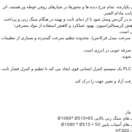
 یکپارچه، تمام چرخ دنده ها و محورها در شیارهای روغن غوطه ور هستند، اثر
نت مادام العمر.
ده در گردش وصل شود تا از دمای ثابت و بهینه در هنگام سنگ زنی و پرداخت
هش کریستالیزاسیون، بهبود عملکرد و کاهش استفاده از مواد مصرفی؛
ا سرعت مبدل فرکانس)، محدوده تنظیم سرعت گسترده و بسیاری از تنظیمات
8) شیر متناسب، رابط انسان و ماشین، تبدیل فرکانس و ارتباطات PLC یک سیستم کنترل انسانی قوی ایجاد می کند تا تنظیم و کنترل فشار ثابت
یاز
ی سنگ زنی بالایی Ø1090* Ø515*65
آسیاب پایین Ø1090 * Ø515 * 50
HT