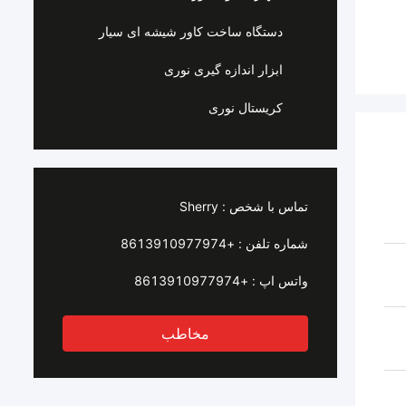
دستگاه ساخت کاور شیشه ای سیار
ابزار اندازه گیری نوری
کریستال نوری
تماس با شخص :
Sherry
شماره تلفن :
+8613910977974
واتس اپ :
+8613910977974
مخاطب