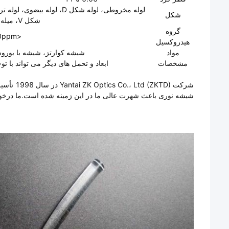
لوله مخروطی، لوله شکل D، لو
شکل
شکل V، میله شکل U،
گروه
<10ppm
هیدروکسیل
مواد
شیشه کوارتز، شیشه با بوروسی
مشخصات
ابعاد و تحمل های دیگر می تواند با ت
شرکت KTD
شیشه نوری باعث شهرت عالی ما در این زمینه شده است.ما درخواست