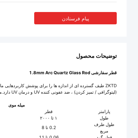
پیام فرستادن
توضیحات محصول
قطر سفارشی 1.8mm Arc Quartz Glass Rod
ZKTD طیف گسترده ای از اندازه ها را برای پوشش کاربردهایی م
(لیتوگرافی / تمیز کردن) ، ضد عفونی کننده UV و درمان UV دارد.مواد به عنوان اقلام استاندارد موجود هستند یا ساخت سفارشی با دقت دقیق.
میله موی
پارامتر
قطر
طول
۱ تا ۲۰۰۰
طول طرف
0.2 تا 8
مربع
قطر گرد
0.06 تا 11