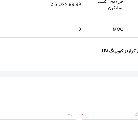
جزء دی اکسید
SIO2> 99.99 ٪
سیلیکون
10
MOQ
وارتز کیورینگ UV