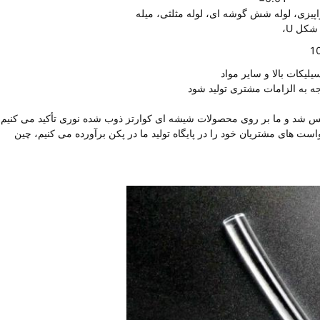
له بیضوی، لوله تراپیزی، لوله شش گوشه ای، لوله مثلثی، میله
لیکات بالا و سایر مواد
وجه به الزامات مشتری تولید شود
Yantai ZK Optics Co.، Ltd (Z) در سال 1998 تأسیس شد و ما بر روی محصولات شیشه ای کوارتز ذوب شده نوری تأکید می کنیم
 های مشتریان خود را در پایگاه تولید ما در پکن برآورده می کنیم، چین