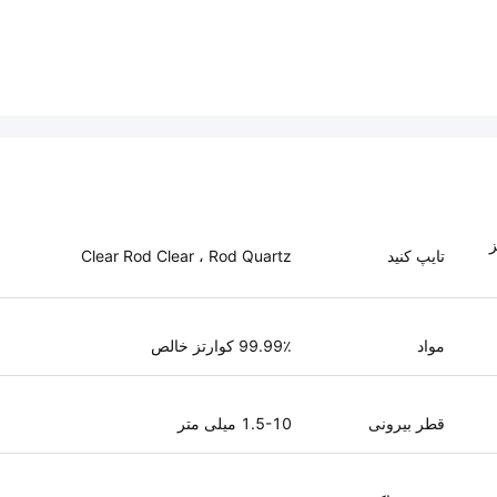
ز
تایپ کنید
Clear Rod Clear ، Rod Quartz
مواد
99.99٪ کوارتز خالص
قطر بیرونی
1.5-10 میلی متر