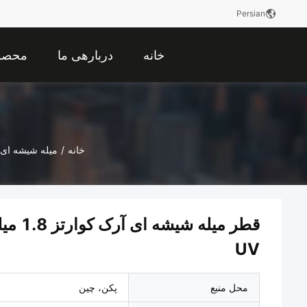
Persian
خانه
دربارهی ما
محصو
خانه
/
میله شیشه ای 
قطر م
UV
محل منبع
پکن، چین