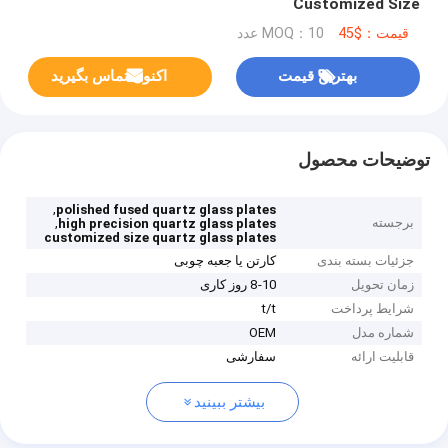
Customized Size
قیمت：$45
MOQ：10 عدد
بهترین قیمت
اکنون تماس بگیرید
توضیحات محصول
,
polished fused quartz glass plates
برجسته
,
high precision quartz glass plates
customized size quartz glass plates
جزئیات بسته بندی
کارتن یا جعبه چوبی
زمان تحویل
8-10 روز کاری
شرایط پرداخت
t/t
شماره مدل
OEM
قابلیت ارائه
سفارشی
بیشتر ببینید