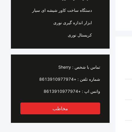
دستگاه ساخت کاور شیشه ای سیار
ابزار اندازه گیری نوری
کریستال نوری
تماس با شخص :
Sherry
شماره تلفن :
+8613910977974
واتس اپ :
+8613910977974
مخاطب