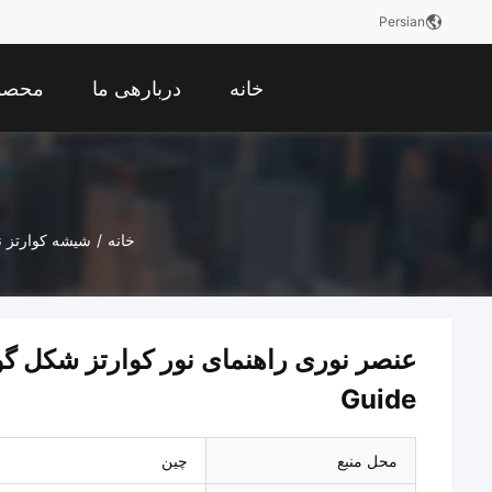
Persian
خانه
دربارهی ما
محصو
خانه
/
شیشه کوارتز 
Guide
محل منبع
چین