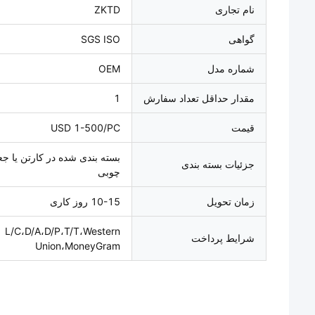
نام تجاری
ZKTD
گواهی
SGS ISO
شماره مدل
OEM
مقدار حداقل تعداد سفارش
1
قیمت
USD 1-500/PC
بسته بندی شده در کارتن یا جع
جزئیات بسته بندی
چوبی
زمان تحویل
10-15 روز کاری
L/C،D/A،D/P،T/T،Western
شرایط پرداخت
Union،MoneyGram