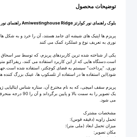
توضیحات محصول
بلوک راهنمای نور کوارتز Amiwestinghouse Ridge راهنمای نور عنصر نوری
پریزم ها اپتیک های شیشه ای جامد هستند، آن را خرد و به شکل ه
نوری به تعریف نوع و عملکرد کمک می کنند
یکی از شناخته شده ترین کاربردهای پریزم، که توسط سر اسحاق نی
است.دستگاه هایی که از این کاربرد استفاده می کنند، ریفراکتو مت
نوری، "پرداخت" سیستم به فضای کوچکتر، استفاده شده است.جهت ت
شود)این استفاده ها در استفاده از تلسکوپ ها، عینک بزرگ کننده ها،
پریزم سقف امیچی، که به نام مخترع آن، ستاره شناس ایتالیایی ژ
یک تصویر را به سمت 
می شود.
مشخصات مشترک
تحمل زاویه (دقیقه قوس):
میزان تحمل ابعاد (ملی متر):
مکان تصویر: