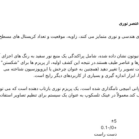
ای هندسی و نوری متمایز می کنند، زاویه، موقعیت و تعداد کریستال های مسطح
وتون نشان داده شده، شامل پراکندگی یک منبع نور سفید به رنگ های اجزای آ
رها و عناصر طیف هستند.در نتیجه این کشف اولیه، از پریزم ها برای "شکستن" ف
صویر را تغییر دهید (همچنین به عنوان چرخش یا ایزوپوزسیون شناخته می
 ابزار اندازه گیری و بسیاری از کاربردهای دیگر رایج است.
وانی امیچی نامگذاری شده است، یک پریزم نوری بازتاب دهنده است که می توا
بالا و پایین برگرداند و آن را 90 درجه منحرف کند.معمولاً در عینک تلسکوپ به عنوان یک سیستم برای تنظیم تصاویر استفاد
±5
+0/-0.1
دست راست