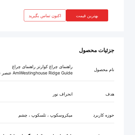
بهترین قیمت
اکنون تماس بگیرید
جزئیات محصول
راهنمای چراغ کوارتز راهنمای چراغ
نام محصول
AmiWestinghouse Ridge Guide عنصر نوری
هدف
انحراف نور
حوزه کاربرد
میکروسکوپ ، تلسکوپ ، چشم