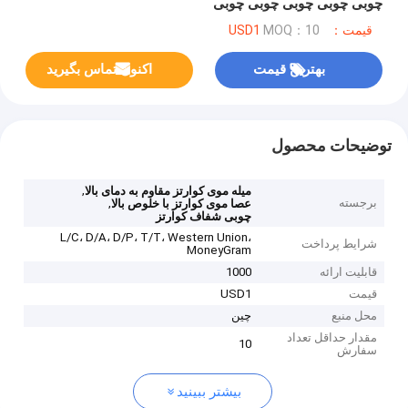
چوبی چوبی چوبی چوبی چوبی
قیمت：USD1
MOQ：10
بهترین قیمت
اکنون تماس بگیرید
توضیحات محصول
,
میله موی کوارتز مقاوم به دمای بالا
برجسته
,
عصا موی کوارتز با خلوص بالا
چوبی شفاف کوارتز
L/C، D/A، D/P، T/T، Western Union،
شرایط پرداخت
MoneyGram
قابلیت ارائه
1000
قیمت
USD1
محل منبع
چین
مقدار حداقل تعداد
10
سفارش
بیشتر ببینید