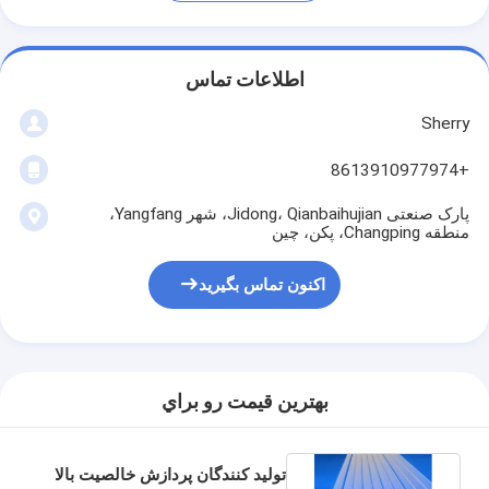
اطلاعات تماس
Sherry
+8613910977974
پارک صنعتی Jidong، Qianbaihujian، شهر Yangfang،
منطقه Changping، پکن، چین
اکنون تماس بگیرید
بهترين قيمت رو براي
تولید کنندگان پردازش خالصیت بالا