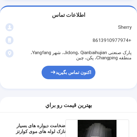
اطلاعات تماس
Sherry
+8613910977974
پارک صنعتی Jidong، Qianbaihujian، شهر Yangfang،
منطقه Changping، پکن، چین
اکنون تماس بگیرید
بهترين قيمت رو براي
ضخامت دیواره های بسیار
نازک لوله های موی کوارتز