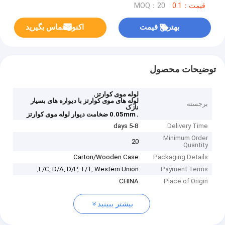
قیمت：0.1
MOQ：20
بهترین قیمت
اکنون تماس بگیرید
توضیحات محصول
,
لوله موی کوارتز
لوله های موی کوارتز با دیواره های بسیار
برجسته
نازک
,
0.05mm ضخامت دیوار لوله موی کوارتز
5-8 days
Delivery Time
Minimum Order
20
Quantity
Carton/Wooden Case
Packaging Details
L/C, D/A, D/P, T/T, Western Union,
Payment Terms
CHINA
Place of Origin
بیشتر ببینید