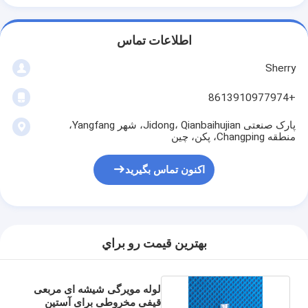
اطلاعات تماس
Sherry
+8613910977974
پارک صنعتی Jidong، Qianbaihujian، شهر Yangfang،
منطقه Changping، پکن، چین
اکنون تماس بگیرید
بهترين قيمت رو براي
لوله مویرگی شیشه ای مربعی
قیفی مخروطی برای آستین