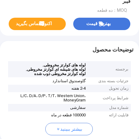
فیبر
MOQ：ده قطعه
بهترین قیمت
اکنون تماس بگیرید
توضیحات محصول
,
لوله های کوارتز مخروطی
برجسته
,
لوله های شیشه ای کوارتز مخروطی
لوله کوارتز مخروطی ذوب شده
جزئیات بسته بندی
گاوصندوق استاندارد
زمان تحویل
2-4 هفته
L/C، D/A، D/P، T/T، Western Union،
شرایط پرداخت
MoneyGram
شماره مدل
سفارشی
قابلیت ارائه
100000 قطعه در ماه
بیشتر ببینید