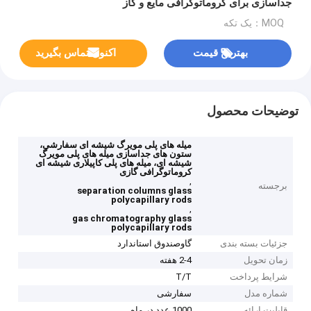
جداسازی برای کروماتوگرافی مایع و گاز
MOQ：یک تکه
بهترین قیمت
اکنون تماس بگیرید
توضیحات محصول
میله های پلی مویرگ شیشه ای سفارشی،
ستون های جداسازی میله های پلی مویرگ
شیشه ای، میله های پلی کاپیلاری شیشه ای
کروماتوگرافی گازی
,
برجسته
separation columns glass
polycapillary rods
,
gas chromatography glass
polycapillary rods
جزئیات بسته بندی
گاوصندوق استاندارد
زمان تحویل
2-4 هفته
شرایط پرداخت
T/T
شماره مدل
سفارشی
قابلیت ارائه
1000 عدد در ماه