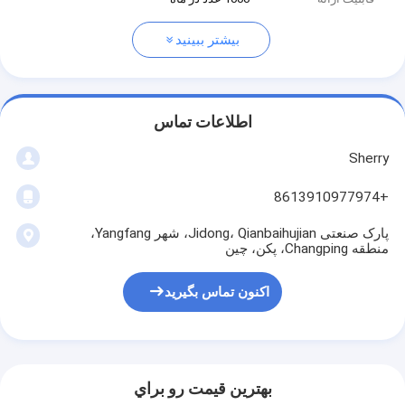
بیشتر ببینید
اطلاعات تماس
Sherry
+8613910977974
پارک صنعتی Jidong، Qianbaihujian، شهر Yangfang،
منطقه Changping، پکن، چین
اکنون تماس بگیرید
بهترين قيمت رو براي