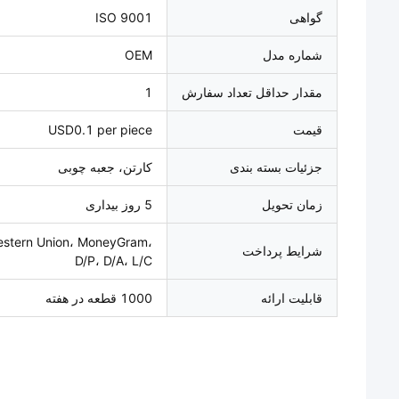
گواهی
ISO 9001
شماره مدل
OEM
مقدار حداقل تعداد سفارش
1
قیمت
USD0.1 per piece
جزئیات بسته بندی
کارتن، جعبه چوبی
زمان تحویل
5 روز بیداری
estern Union، MoneyGram،
شرایط پرداخت
D/P، D/A، L/C
قابلیت ارائه
1000 قطعه در هفته