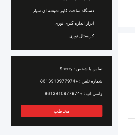
دستگاه ساخت کاور شیشه ای سیار
ابزار اندازه گیری نوری
کریستال نوری
تماس با شخص :
Sherry
شماره تلفن :
+8613910977974
واتس اپ :
+8613910977974
مخاطب