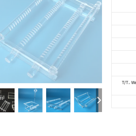
T/T، W