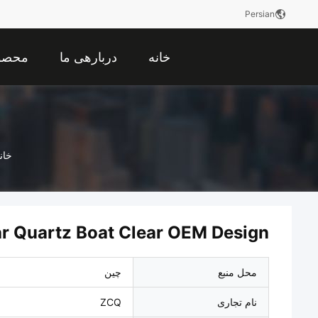
Persian
خانه
دربارهی ما
محصو
خان
ar Quartz Boat Clear OEM Design
محل منبع
چین
نام تجاری
ZCQ