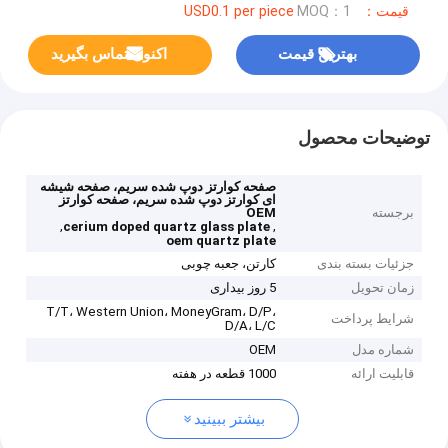
قیمت：USD0.1 per piece
MOQ：1
بهترین قیمت
اکنون تماس بگیرید
توضیحات محصول
صفحه کوارتز دوپ شده سریم، صفحه شیشه
ای کوارتز دوپ شده سریم، صفحه کوارتز
برجسته
OEM
,
,
cerium doped quartz glass plate
oem quartz plate
جزئیات بسته بندی
کارتن، جعبه چوبی
زمان تحویل
5 روز بیداری
T/T، Western Union، MoneyGram، D/P،
شرایط پرداخت
D/A، L/C
شماره مدل
OEM
قابلیت ارائه
1000 قطعه در هفته
بیشتر ببینید