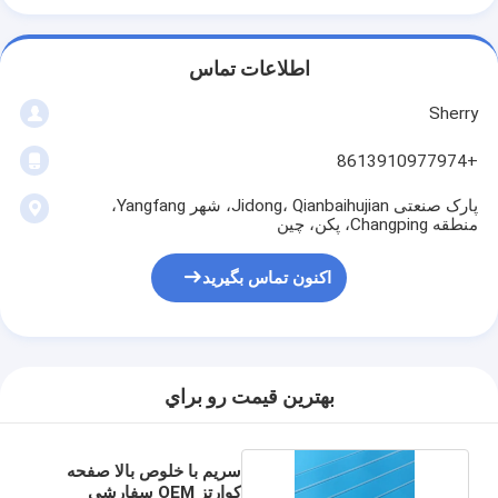
اطلاعات تماس
Sherry
+8613910977974
پارک صنعتی Jidong، Qianbaihujian، شهر Yangfang،
منطقه Changping، پکن، چین
اکنون تماس بگیرید
بهترين قيمت رو براي
سریم با خلوص بالا صفحه
کوارتز OEM سفارشی