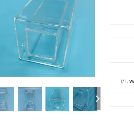
T/T، W