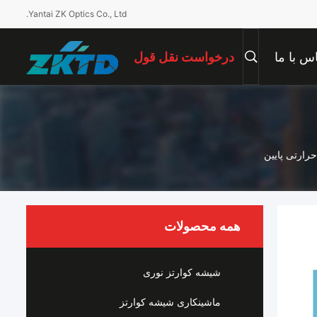
Yantai ZK Optics Co., Ltd.
س با ما
درخواست نقل قول
رارتی پایین
همه محصولات
شیشه کوارتز نوری
ماشینکاری شیشه کوارتز