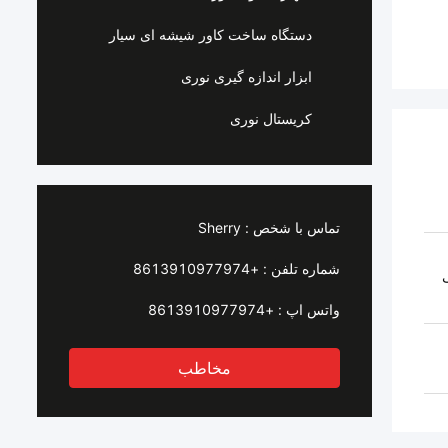
دستگاه ساخت کاور شیشه ای سیار
ابزار اندازه گیری نوری
کریستال نوری
تماس با شخص :
Sherry
شماره تلفن :
+8613910977974
واتس اپ :
+8613910977974
مخاطب