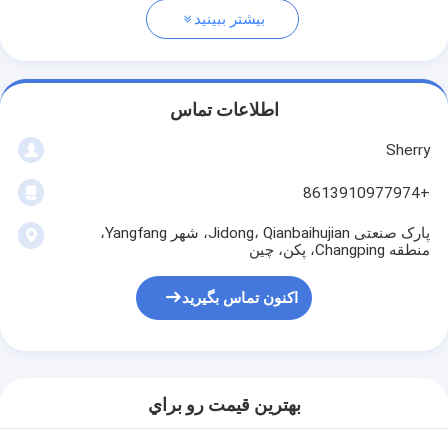
بیشتر ببینید
اطلاعات تماس
Sherry
+8613910977974
پارک صنعتی Jidong، Qianbaihujian، شهر Yangfang،
منطقه Changping، پکن، چین
اکنون تماس بگیرید
بهترين قيمت رو براي