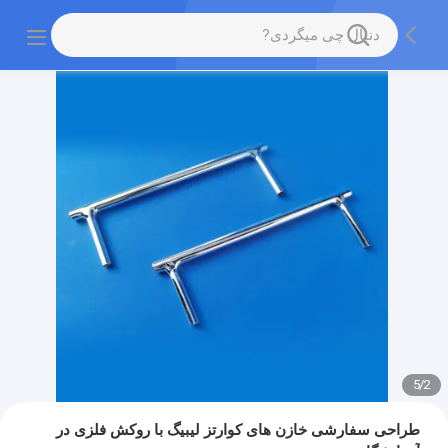
5
/
2
طراحی سفارشی خازن های کوارتز لیبیگ با روکش فلزی در