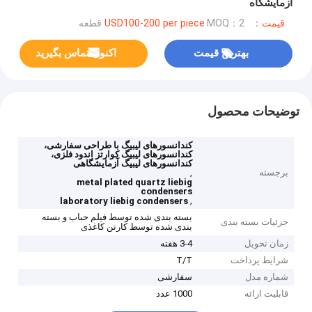
آزمایشگاه
قیمت：USD100-200 per piece
MOQ：2 قطعه
بهترین قیمت
اکنون تماس بگیرید
توضیحات محصول
کندانسورهای لیبیگ با طراحی سفارشی،
کندانسورهای لیبیگ کوارتز اندود فلزی،
کندانسورهای لیبیگ آزمایشگاهی
برجسته
,
metal plated quartz liebig
condensers
,
laboratory liebig condensers
بسته بندی شده توسط فیلم حباب و بسته
جزئیات بسته بندی
بندی شده توسط کارتن کاغذی
زمان تحویل
3-4 هفته
شرایط پرداخت
T/T
شماره مدل
سفارشی
قابلیت ارائه
1000 عدد