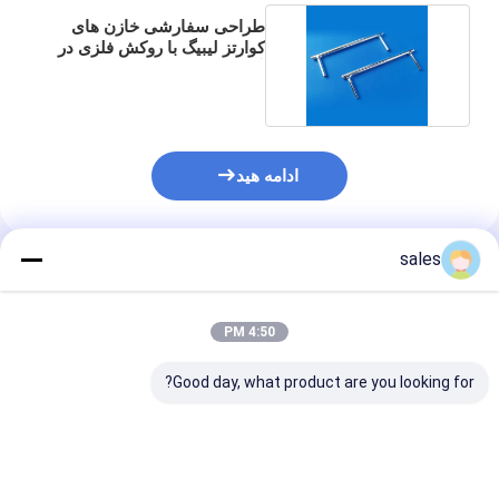
طراحی سفارشی خازن های
کوارتز لیبیگ با روکش فلزی در
آزمایشگاه
ادامه هید
sales
محصولات توصیه شده
4:50 PM
Good day, what product are you looking for?
دستگاه کوارتز، قایق ویفر
ظرف کوارتز دیواری
5x4mm