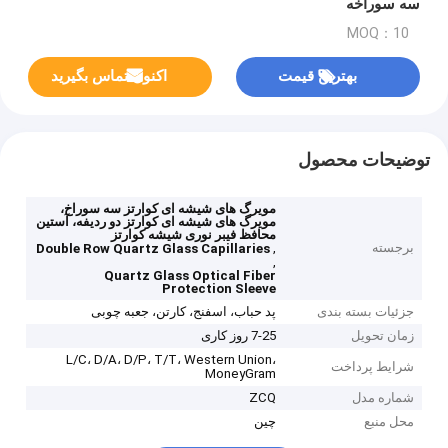
سه سوراخه
MOQ：10
بهترین قیمت
اکنون تماس بگیرید
توضیحات محصول
مویرگ های شیشه ای کوارتز سه سوراخ،
مویرگ های شیشه ای کوارتز دو ردیفه، آستین
محافظ فیبر نوری شیشه کوارتز
برجسته
,
Double Row Quartz Glass Capillaries
,
Quartz Glass Optical Fiber
Protection Sleeve
جزئیات بسته بندی
پد حباب، اسفنج، کارتن، جعبه چوبی
زمان تحویل
7-25 روز کاری
L/C، D/A، D/P، T/T، Western Union،
شرایط پرداخت
MoneyGram
شماره مدل
ZCQ
محل منبع
چین