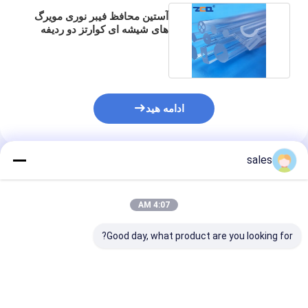
آستین محافظ فیبر نوری مویرگ
های شیشه ای کوارتز دو ردیفه
سه سوراخه
ادامه هید
sales
محصولات توصیه شده
4:07 AM
Good day, what product are you looking for?
لوله مستطیلی 8 سوراخ
لوله مویینه کوارتز ذوب
لوله های مویرگی