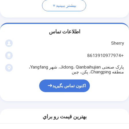
بیشتر ببینید
اطلاعات تماس
Sherry
+8613910977974
پارک صنعتی Jidong، Qianbaihujian، شهر Yangfang،
منطقه Changping، پکن، چین
اکنون تماس بگیرید
بهترين قيمت رو براي