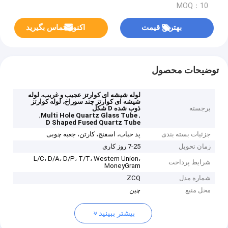
MOQ：10
بهترین قیمت
اکنون تماس بگیرید
توضیحات محصول
لوله شیشه ای کوارتز عجیب و غریب، لوله
شیشه ای کوارتز چند سوراخ، لوله کوارتز
برجسته
ذوب شده D شکل
,
,
Multi Hole Quartz Glass Tube
D Shaped Fused Quartz Tube
جزئیات بسته بندی
پد حباب، اسفنج، کارتن، جعبه چوبی
زمان تحویل
7-25 روز کاری
L/C، D/A، D/P، T/T، Western Union،
شرایط پرداخت
MoneyGram
شماره مدل
ZCQ
محل منبع
چین
بیشتر ببینید