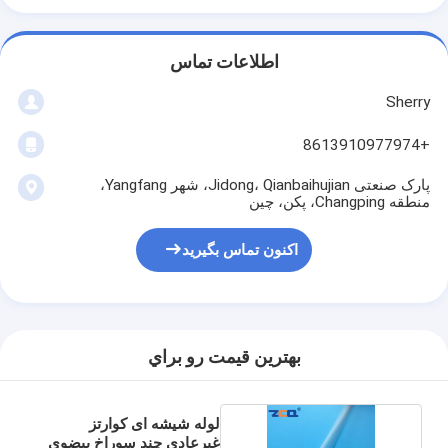
اطلاعات تماس
Sherry
+8613910977974
پارک صنعتی Jidong، Qianbaihujian، شهر Yangfang،
منطقه Changping، پکن، چین
اکنون تماس بگیرید
بهترين قيمت رو براي
لوله شیشه ای کوارتز
غیرعادی چند سوراخ بیضوی