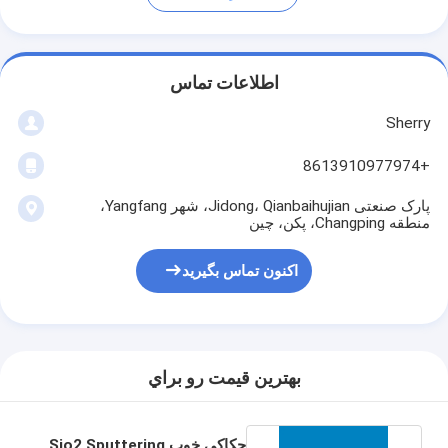
اطلاعات تماس
Sherry
+8613910977974
پارک صنعتی Jidong، Qianbaihujian، شهر Yangfang،
منطقه Changping، پکن، چین
اکنون تماس بگیرید
بهترين قيمت رو براي
حکاکی خوب Sio2 Sputtering