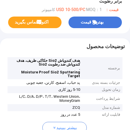
برابر رطوبت
قیمت：USD 10-500/PC
MOQ：1 کامپیوتر
بهترین قیمت
اکنون تماس بگیرید
توضیحات محصول
هدف کندوپاش Sio2 حکاکی ظریف، هدف
کندوپاش ضد رطوبت Sio2
برجسته
,
Moisture Proof Sio2 Sputtering
Target
جزئیات بسته بندی
پد حباب، اسفنج، کارتن، جعبه چوبی
زمان تحویل
5-10 روز کاری
L/C، D/A، D/P، T/T، Western Union،
شرایط پرداخت
MoneyGram
شماره مدل
ZCQ
قابلیت ارائه
5 عدد در روز
بیشتر ببینید