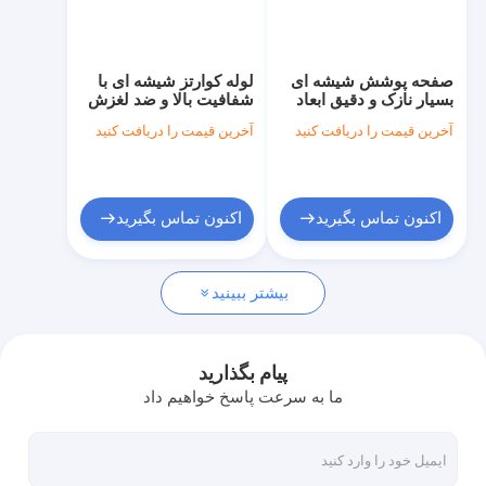
نمایش VR
درباره ما
صفحه پوشش شیشه ای
لوله کوارتز شیشه ای با
بسیار نازک و دقیق ابعاد
شفافیت بالا و ضد لغزش
تور کارخانه
13.1mm × 8mm ×
با دیواره خارجی مات
آخرین قیمت را دریافت کنید
آخرین قیمت را دریافت کنید
0.5mm
کنترل کیفیت
با ما تماس بگیرید
اکنون تماس بگیرید
اکنون تماس بگیرید
اخبار
بیشتر ببینید
پرونده ها
درخواست نقل قول
پیام بگذارید
ما به سرعت پاسخ خواهیم داد
شیشه کوارتز نوری