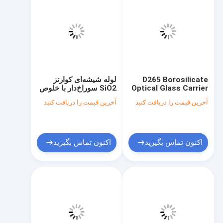
D265 Borosilicate
لوله شیشه‌ای کوارتز
Optical Glass Carrier
SiO2 سوراخ‌دار با خلوص
Platform Low
بالا سفارشی
آخرین قیمت را دریافت کنید
آخرین قیمت را دریافت کنید
Autofluorescence
High Flatness مقاوم به
مواد شیمیایی
اکنون تماس بگیرید
اکنون تماس بگیرید
خونه
محصولات
ویدیو