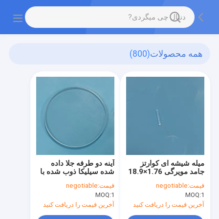
همه محصولات
(800)
میله شیشه ای کوارتز
آینه دو طرفه جلا داده
جامد مویرگی 1.76×18.9
شده سیلیکا ذوب شده با
سفارشی با دقت بالا و
خلوص بالا اندازه
قیمت:
negotiable
قیمت:
negotiable
خلوص بالا
سفارشی T5
MOQ:
1
MOQ:
1
آخرین قیمت را دریافت کنید
آخرین قیمت را دریافت کنید