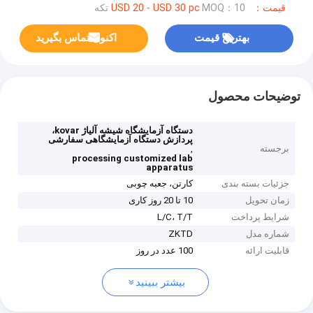
قیمت：USD 20 - USD 30 pc
MOQ：10 تکه
بهترین قیمت
اکنون تماس بگیرید
توضیحات محصول
دستگاه آزمایشگاه شیشه آلیاژ kovar،
پردازش دستگاه آزمایشگاهی سفارشی
برجسته
,
processing customized lab
apparatus
جزئیات بسته بندی
کارتن، جعبه چوبی
زمان تحویل
10 تا 20 روز کاری
شرایط پرداخت
L/C، T/T
شماره مدل
ZKTD
قابلیت ارائه
100 عدد در روز
بیشتر ببینید