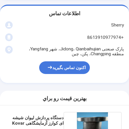
اطلاعات تماس
Sherry
+8613910977974
پارک صنعتی Jidong، Qianbaihujian، شهر Yangfang،
منطقه Changping، پکن، چین
اکنون تماس بگیرید
بهترين قيمت رو براي
دستگاه پردازش لیوان شیشه
ای کوارز آزمایشگاهی Kovar