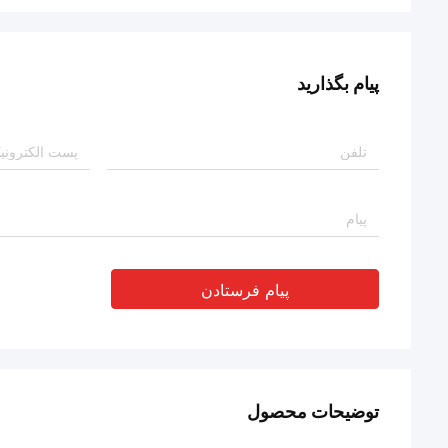
پیام بگذارید
پیام فرستادن
توضیحات محصول