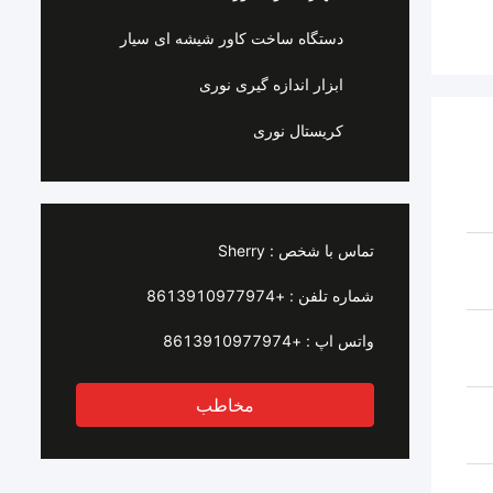
دستگاه ساخت کاور شیشه ای سیار
ابزار اندازه گیری نوری
کریستال نوری
تماس با شخص :
Sherry
شماره تلفن :
+8613910977974
واتس اپ :
+8613910977974
مخاطب