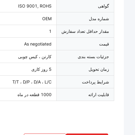
گواهی
ISO 9001, ROHS
شماره مدل
OEM
مقدار حداقل تعداد سفارش
1
قیمت
As negotiated
جزئیات بسته بندی
کارتن ، کیس چوبی
زمان تحویل
5 روز کاری
شرایط پرداخت
T/T ، D/P ، D/A ، L/C
قابلیت ارائه
1000 قطعه در ماه