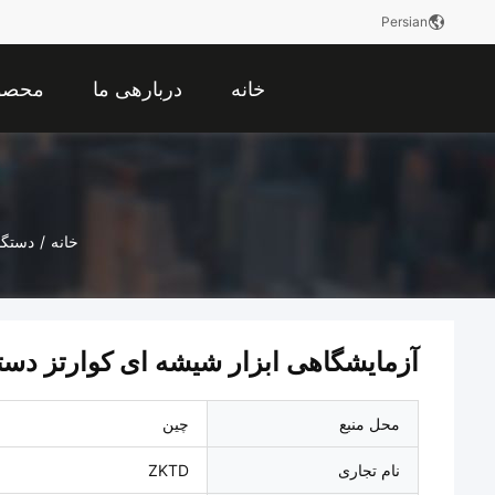
Persian
خانه
دربارهی ما
محصو
خانه
/
دستگا
آزمایشگاهی ابزار شیشه ای کوارتز دستگ
محل منبع
چین
نام تجاری
ZKTD