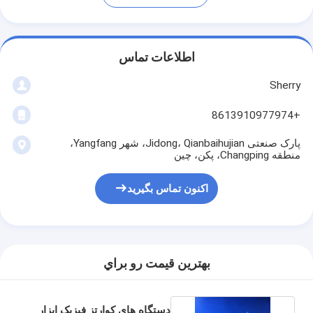
اطلاعات تماس
Sherry
+8613910977974
پارک صنعتی Jidong، Qianbaihujian، شهر Yangfang،
منطقه Changping، پکن، چین
اکنون تماس بگیرید
بهترين قيمت رو براي
دستگاه های کوارتز فیزیک ابزار